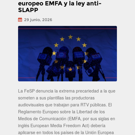
europeo EMFA y la ley anti-
SLAPP
29 junio, 2026
La FeSP denuncia la extrema precariedad a la que
someten a sus plantillas las productoras
audiovisuales que trabajan para RTV públicas. El
Reglamento Europeo sobre la Libertad de los
Medios de Comunicación (EMFA, por sus siglas en
inglés European Media Freedom Act) debería
aplicarse en todos los países de la Unión Europea