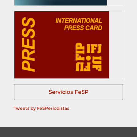
Servicios FeSP
Tweets by FeSPeriodistas