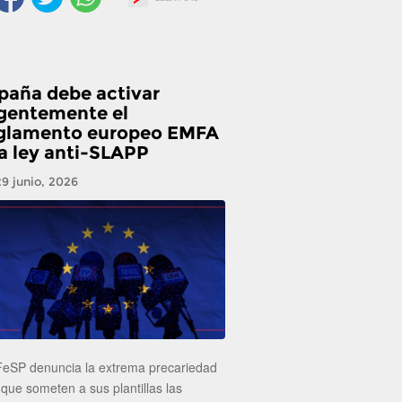
paña debe activar
gentemente el
glamento europeo EMFA
la ley anti-SLAPP
29 junio, 2026
FeSP denuncia la extrema precariedad
 que someten a sus plantillas las