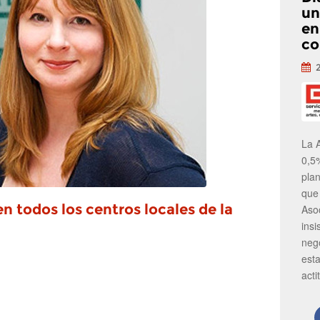
un
en
co
La 
0,5
pla
que
en todos los centros locales de la
Aso
insi
neg
est
acti