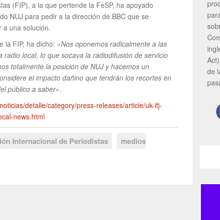
pro
stas (FIP), a la que pertende la FeSP, ha apoyado
par
iado NUJ para pedir a la dirección de BBC que se
sob
r a una solución.
Com
e la FIP, ha dicho:
«Nos oponemos radicalmente a las
ing
 radio local, lo que socava la radiodifusión de servicio
Act)
mos totalmente la posición de NUJ y hacemos un
de 
considere el impacto dañino que tendrán los recortes en
pas
del público a saber»
.
oticias/detalle/category/press-releases/article/uk-ifj-
local-news.html
ón Internacional de Periodistas
medios