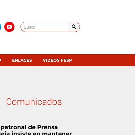
Search
for:
P
ENLACES
VIDEOS FESP
Comunicados
 patronal de Prensa
aria insiste en mantener