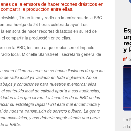
lanes de la emisora de hacer recortes drásticos en
 compartir la producción entre ellas.
levisión, TV en línea y radio en la emisoras de la BBC
 en una huelga de 24 horas celebrada ayer. Los
Es
 la emisora de hacer recortes drásticos en su red de
ur
 el compartir la producción entre ellas..
re
es con la BBC, instando a que repiensen el impacto
y 
adio local. Michelle Stanistreet , secretaria general de
a como último recurso: no se hacen ilusiones de que los
 de radio local ya vaciado en toda Inglaterra. No se
rabajos y condiciones para nuestros miembros: ellos
el contenido local de calidad aporta a sus audiencias,
idades a las que sirven. La incursión de la BBC en los
nciar su estrategia Digital First está mal encaminada y
al de nuestra transmisión de servicio público. La gente
sean accesibles, y eso debería seguir siendo una parte
La 
 de la BBC»
.
a la