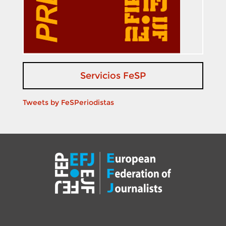
Servicios FeSP
Tweets by FeSPeriodistas