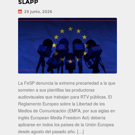
SLAPP
29 junio, 2026
La FeSP denuncia la extrema precariedad a la que
someten a sus plantillas las productoras
audiovisuales que trabajan para RTV públicas. El
Reglamento Europeo sobre la Libertad de los
Medios de Comunicación (EMFA, por sus siglas en
inglés European Media Freedom Act) debería
aplicarse en todos los países de la Unión Europea
desde agosto del pasado año. […]