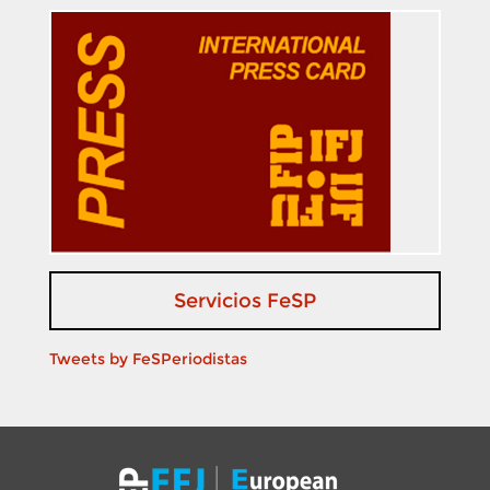
Servicios FeSP
Tweets by FeSPeriodistas