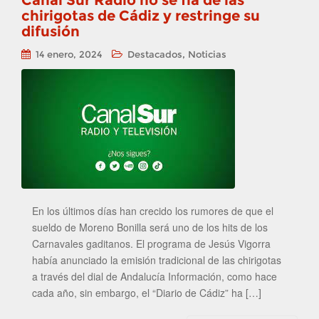
Canal Sur Radio no se fía de las
chirigotas de Cádiz y restringe su
difusión
,
14 enero, 2024
Destacados
Noticias
En los últimos días han crecido los rumores de que el
sueldo de Moreno Bonilla será uno de los hits de los
Carnavales gaditanos. El programa de Jesús Vigorra
había anunciado la emisión tradicional de las chirigotas
a través del dial de Andalucía Información, como hace
cada año, sin embargo, el “Diario de Cádiz” ha […]