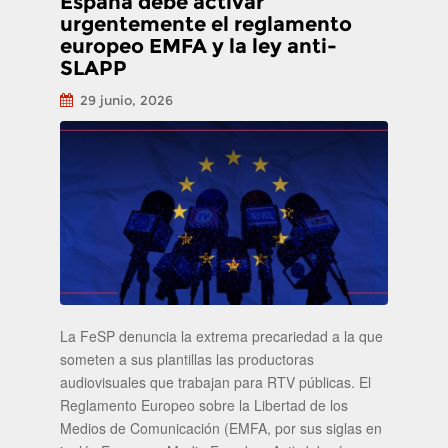
España debe activar
urgentemente el reglamento
europeo EMFA y la ley anti-
SLAPP
29 junio, 2026
La FeSP denuncia la extrema precariedad a la que
someten a sus plantillas las productoras
audiovisuales que trabajan para RTV públicas. El
Reglamento Europeo sobre la Libertad de los
Medios de Comunicación (EMFA, por sus siglas en