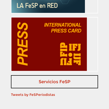
Servicios FeSP
Tweets by FeSPeriodistas