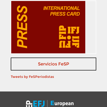
Servicios FeSP
Tweets by FeSPeriodistas