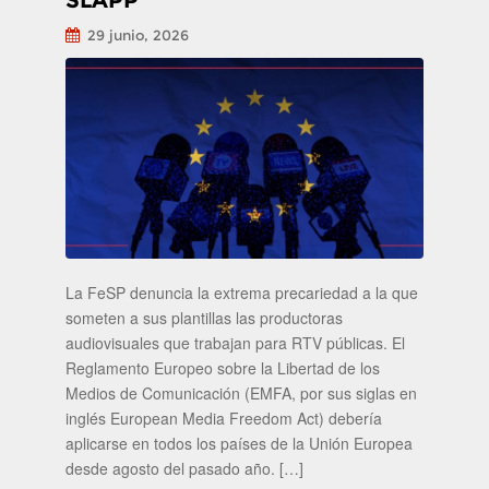
SLAPP
29 junio, 2026
La FeSP denuncia la extrema precariedad a la que
someten a sus plantillas las productoras
audiovisuales que trabajan para RTV públicas. El
Reglamento Europeo sobre la Libertad de los
Medios de Comunicación (EMFA, por sus siglas en
inglés European Media Freedom Act) debería
aplicarse en todos los países de la Unión Europea
desde agosto del pasado año. […]