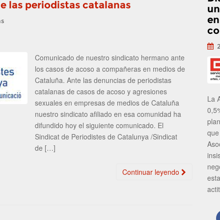
e las periodistas catalanas
un
en
as
co
Comunicado de nuestro sindicato hermano ante
los casos de acoso a compañeras en medios de
Cataluña. Ante las denuncias de periodistas
catalanas de casos de acoso y agresiones
La 
sexuales en empresas de medios de Cataluña
0,5
nuestro sindicato afiliado en esa comunidad ha
pla
difundido hoy el siguiente comunicado. El
que
Sindicat de Periodistes de Catalunya /Sindicat
Aso
de […]
insi
neg
Continuar leyendo
est
acti