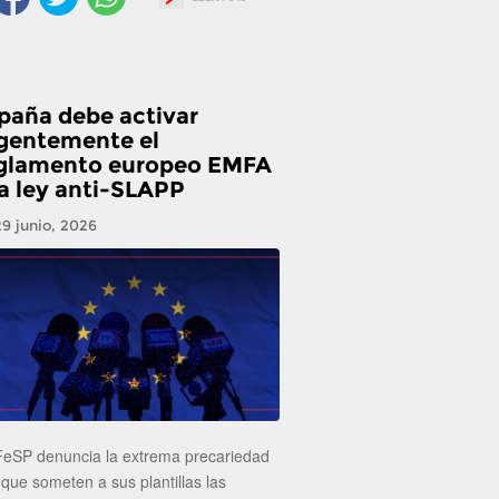
paña debe activar
gentemente el
glamento europeo EMFA
la ley anti-SLAPP
29 junio, 2026
FeSP denuncia la extrema precariedad
 que someten a sus plantillas las