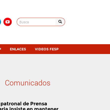
Search
for:
P
ENLACES
VIDEOS FESP
Comunicados
 patronal de Prensa
aria insiste en mantener