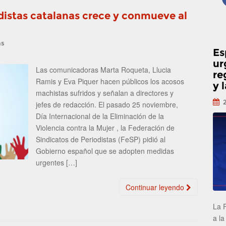
odistas catalanas crece y conmueve al
as
Es
ur
Las comunicadoras Marta Roqueta, Llucia
re
Ramis y Eva Piquer hacen públicos los acosos
y 
machistas sufridos y señalan a directores y
jefes de redacción. El pasado 25 noviembre,
Día Internacional de la Eliminación de la
Violencia contra la Mujer , la Federación de
Sindicatos de Periodistas (FeSP) pidió al
Gobierno español que se adopten medidas
urgentes […]
Continuar leyendo
La 
a la