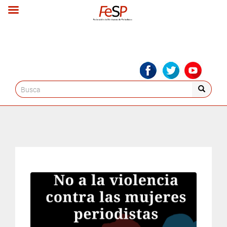
Search
for: