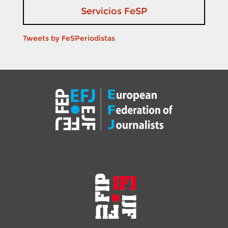
Servicios FeSP
Tweets by FeSPeriodistas