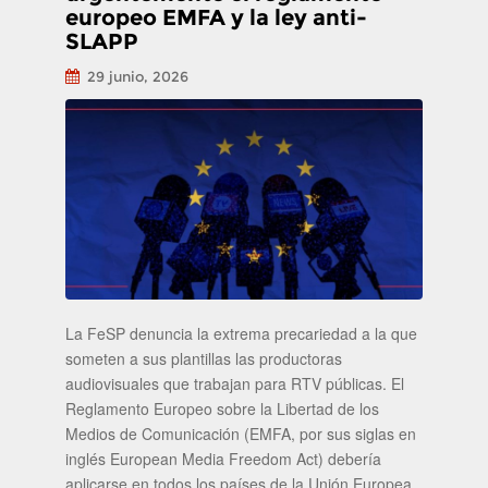
europeo EMFA y la ley anti-
SLAPP
29 junio, 2026
La FeSP denuncia la extrema precariedad a la que
someten a sus plantillas las productoras
audiovisuales que trabajan para RTV públicas. El
Reglamento Europeo sobre la Libertad de los
Medios de Comunicación (EMFA, por sus siglas en
inglés European Media Freedom Act) debería
aplicarse en todos los países de la Unión Europea