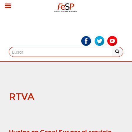
Search
for:
RTVA