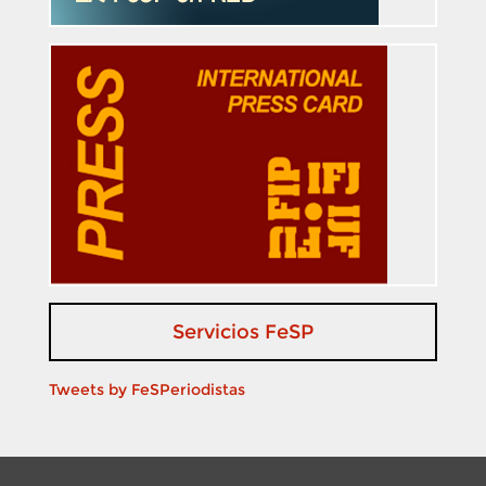
Servicios FeSP
Tweets by FeSPeriodistas