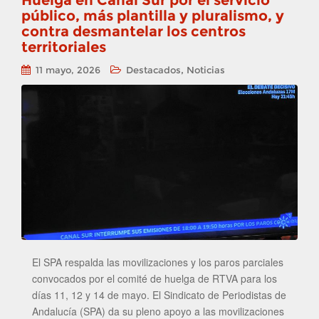
Huelga en Canal Sur por el servicio
público, más plantilla y pluralismo, y
contra desmantelar los centros
territoriales
,
11 mayo, 2026
Destacados
Noticias
El SPA respalda las movilizaciones y los paros parciales
convocados por el comité de huelga de RTVA para los
días 11, 12 y 14 de mayo. El Sindicato de Periodistas de
Andalucía (SPA) da su pleno apoyo a las movilizaciones