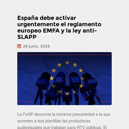
España debe activar
urgentemente el reglamento
europeo EMFA y la ley anti-
SLAPP
29 junio, 2026
La FeSP denuncia la extrema precariedad a la que
someten a sus plantillas las productoras
audiovisuales que trabajan para RTV públicas. El