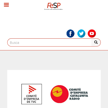
Search
for: