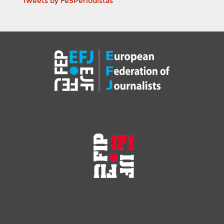
Tweets by FeSPeriodistas