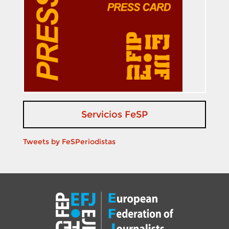
Servicios FeSP
Tweets by FeSPeriodistas