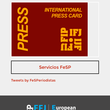
Servicios FeSP
Tweets by FeSPeriodistas