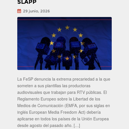
SLAPP
29 junio, 2026
La FeSP denuncia la extrema precariedad a la que
someten a sus plantillas las productoras
audiovisuales que trabajan para RTV públicas. El
Reglamento Europeo sobre la Libertad de los
Medios de Comunicación (EMFA, por sus siglas en
inglés European Media Freedom Act) debería
aplicarse en todos los países de la Unión Europea
desde agosto del pasado año. […]