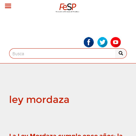
Search
for:
ley mordaza