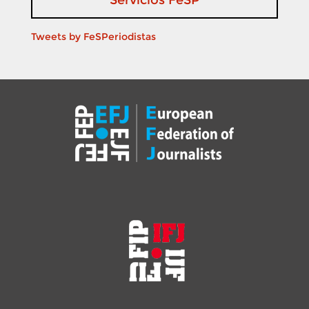
Servicios FeSP
Tweets by FeSPeriodistas