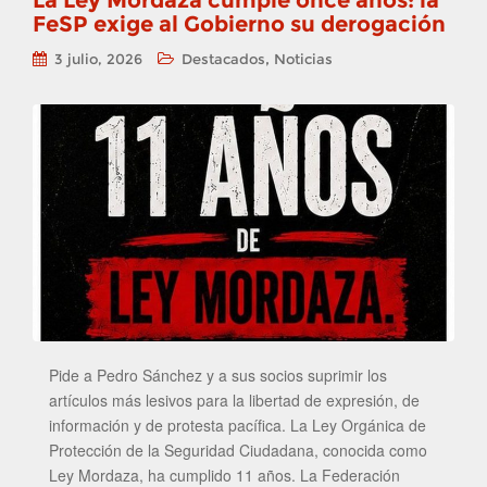
La Ley Mordaza cumple once años: la
FeSP exige al Gobierno su derogación
,
3 julio, 2026
Destacados
Noticias
Pide a Pedro Sánchez y a sus socios suprimir los
artículos más lesivos para la libertad de expresión, de
información y de protesta pacífica. La Ley Orgánica de
Protección de la Seguridad Ciudadana, conocida como
Ley Mordaza, ha cumplido 11 años. La Federación