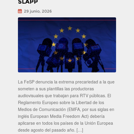
SLAPP
29 junio, 2026
La FeSP denuncia la extrema precariedad a la que
someten a sus plantillas las productoras
audiovisuales que trabajan para RTV públicas. El
Reglamento Europeo sobre la Libertad de los
Medios de Comunicación (EMFA, por sus siglas en
inglés European Media Freedom Act) debería
aplicarse en todos los países de la Unión Europea
desde agosto del pasado año. […]