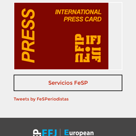
Servicios FeSP
Tweets by FeSPeriodistas