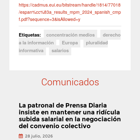
https://cadmus.eui.eu/bitstream/handle/1814/77018
/espan%cc%83a_results_mpm_2024_spanish_cmp
f.pdf?sequence=3&isAllowed=y
Etiquetas:
concentración medios
derecho
a la información
Europa
pluralidad
informativa
salarios
Comunicados
La patronal de Prensa Diaria
insiste en mantener una ridícula
subida salarial en la negociación
del convenio colectivo
28 julio, 2026