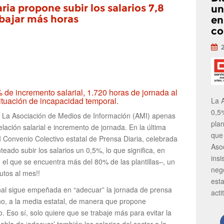
ria propone subir los salarios 7,8
un
abajar más horas
en
co
de incremento salarial, 1.720 horas de jornada al
situación de incapacidad temporal.
La 
0,5
. La Asociación de Medios de Información (AMI) apenas
pla
ación salarial e incremento de jornada. En la última
que
I Convenio Colectivo estatal de Prensa Diaria, celebrada
Aso
eado subir los salarios un 0,5%, lo que significa, en
insi
 el que se encuentra más del 80% de las plantillas–, un
neg
utos al mes!!
est
onal sigue empeñada en “adecuar” la jornada de prensa
acti
ño, a la media estatal, de manera que propone
. Eso sí, solo quiere que se trabaje más para evitar la