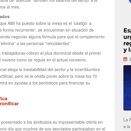
bla de ‘adecuar’ también los salarios del sector a la
ros al mes.
jados
ue AMI ha puesto sobre la mesa es el ‘castigo’ a
Es
e forma recurrente”, se encuentran en situación de
ur
etende negociar alguna fórmula para que el complemento
re
elimine” a las personas “reincidentes”.
y 
trabajadoras cobren el plus dominical desde el primer
el noveno como se regula en el actual convenio.
onal alega la inestabilidad del sector y la incertidumbre
artificial, pero se le olvida poner sobre la mesa los 70
tirá en ayudas a los periódicos para financiar su
fica
ronificar
La 
 presentado a los sindicatos su impresentable oferta en
a la
ismo día que muchos de sus asociados participaban en el