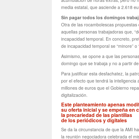
acumulación de horas extras, pero no ha
media estatal, que asciende a 2.618 eu
Sin pagar todos los domingos traba
Otra de las rocambolescas propuestas q
aquellas personas trabajadoras que, “d
incapacidad temporal. En concreto, pr
de incapacidad temporal se “minore” o “
Asimismo, se opone a que las personas 
domingo que se trabaja y no a partir d
Para justificar esta desfachatez, la patr
por el efecto que tendrá la inteligencia 
millones de euros que el Gobierno repar
digitalización.
Este planteamiento apenas modi
su oferta inicial y se empeña en c
la precariedad de las plantillas
de los periódicos y digitales
Se da la circunstancia de que la AMI ha
la reunión negociadora celebrada el m