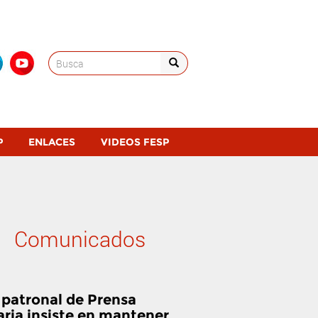
Search
for:
P
ENLACES
VIDEOS FESP
Comunicados
 patronal de Prensa
aria insiste en mantener