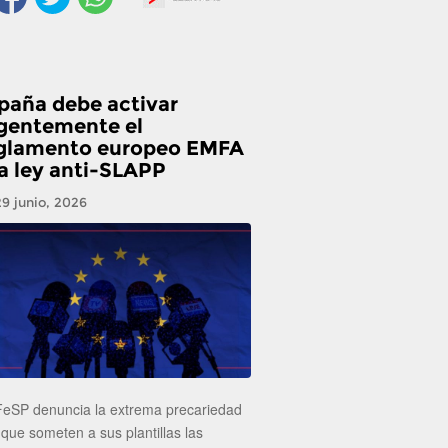
paña debe activar
gentemente el
glamento europeo EMFA
la ley anti-SLAPP
29 junio, 2026
FeSP denuncia la extrema precariedad
 que someten a sus plantillas las