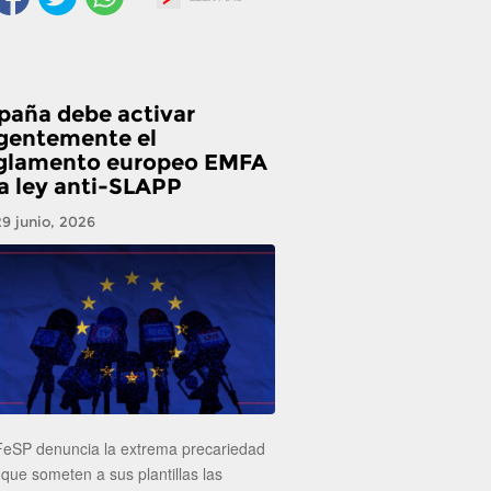
paña debe activar
gentemente el
glamento europeo EMFA
la ley anti-SLAPP
29 junio, 2026
FeSP denuncia la extrema precariedad
 que someten a sus plantillas las