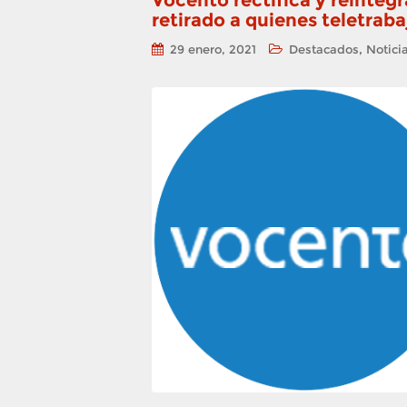
Vocento rectifica y reinteg
retirado a quienes teletrab
,
29 enero, 2021
Destacados
Notici