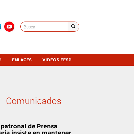
Search
for:
P
ENLACES
VIDEOS FESP
Comunicados
 patronal de Prensa
aria insiste en mantener