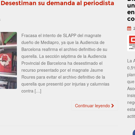
 Desestiman su demanda al periodista
un
en
co
s
Fracasa el intento de SLAPP del magnate
dueño de Mediapro, ya que la Audiencia de
Barcelona reafirma el archivo definitivo de su
querella. La sección séptima de la Audiencia
La 
Provincial de Barcelona ha desestimado el
0,5
recurso presentado por el magnate Jaume
pla
Roures para evitar el archivo definitivo de la
que
querella que presentó por injurias y calumnias
Aso
contra […]
insi
neg
Continuar leyendo
est
acti