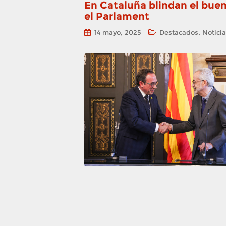
En Cataluña blindan el bue
el Parlament
,
14 mayo, 2025
Destacados
Notici