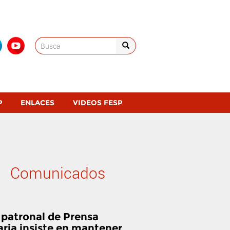
Search
for:
P
ENLACES
VIDEOS FESP
Comunicados
 patronal de Prensa
aria insiste en mantener