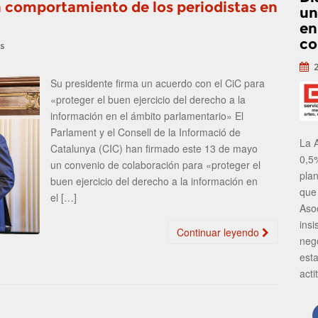
n comportamiento de los periodistas en
un
en
co
as
Su presidente firma un acuerdo con el CiC para
«proteger el buen ejercicio del derecho a la
información en el ámbito parlamentario» El
Parlament y el Consell de la Informació de
La 
Catalunya (CIC) han firmado este 13 de mayo
0,5
un convenio de colaboración para «proteger el
pla
buen ejercicio del derecho a la información en
que
el […]
Aso
insi
Continuar leyendo
neg
est
acti