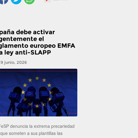
paña debe activar
gentemente el
glamento europeo EMFA
la ley anti-SLAPP
29 junio, 2026
FeSP denuncia la extrema precariedad
 que someten a sus plantillas las