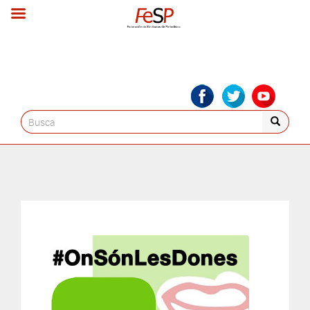
Search
for: