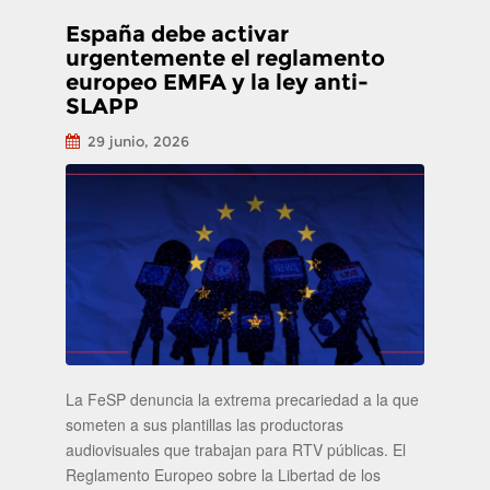
España debe activar
urgentemente el reglamento
europeo EMFA y la ley anti-
SLAPP
29 junio, 2026
La FeSP denuncia la extrema precariedad a la que
someten a sus plantillas las productoras
audiovisuales que trabajan para RTV públicas. El
Reglamento Europeo sobre la Libertad de los