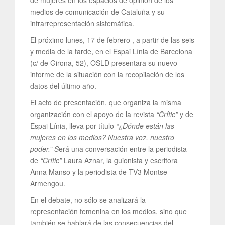
de mujeres en los espacios de opinión de los
medios de comunicación de Cataluña y su
infrarrepresentación sistemática.
El próximo lunes, 17 de febrero , a partir de las seis
y media de la tarde, en el Espai Línia de Barcelona
(c/ de Girona, 52), OSLD presentara su nuevo
informe de la situación con la recopilación de los
datos del último año.
El acto de presentación, que organiza la misma
organización con el apoyo de la revista
“Crític”
y de
Espai Línia, lleva por título
“¿Dónde están las
mujeres en los medios? Nuestra voz, nuestro
poder.” S
erá una conversación entre la periodista
de
“Crític”
Laura Aznar, la guionista y escritora
Anna Manso y la periodista de TV3 Montse
Armengou.
En el debate, no sólo se analizará la
representación femenina en los medios, sino que
también se hablará de las consecuencias del