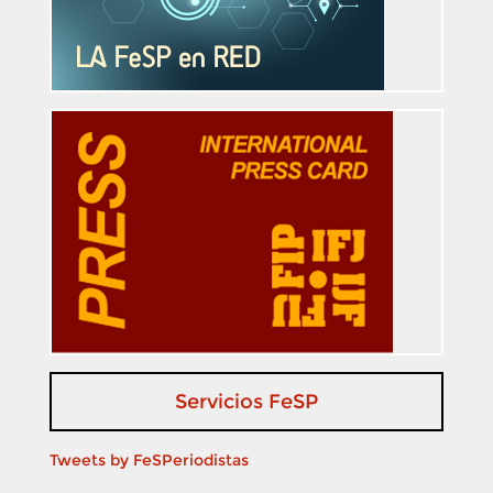
Servicios FeSP
Tweets by FeSPeriodistas