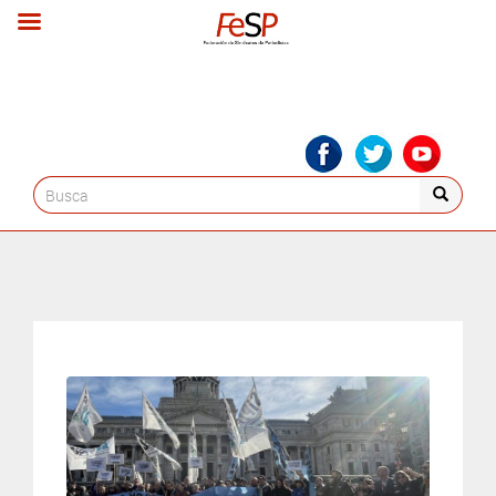
Search
for: