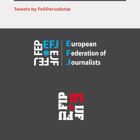
Tweets by FeSPeriodistas