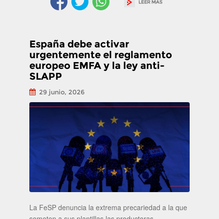
España debe activar
urgentemente el reglamento
europeo EMFA y la ley anti-
SLAPP
29 junio, 2026
La FeSP denuncia la extrema precariedad a la que
someten a sus plantillas las productoras