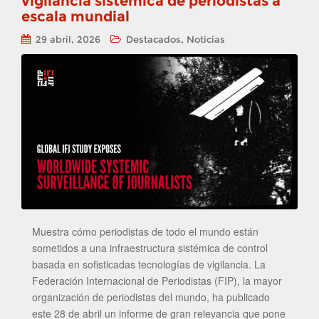
vigilancia sistémica de periodistas a
escala mundial
,
29 abril, 2026
Destacados
Noticias
Muestra cómo periodistas de todo el mundo están
sometidos a una infraestructura sistémica de control
basada en sofisticadas tecnologías de vigilancia. La
Federación Internacional de Periodistas (FIP), la mayor
organización de periodistas del mundo, ha publicado
este 28 de abril un informe de gran relevancia que pone