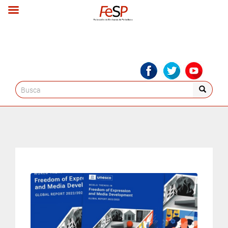
Search
for: