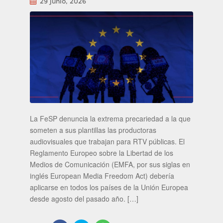
29 junio, 2026
La FeSP denuncia la extrema precariedad a la que
someten a sus plantillas las productoras
audiovisuales que trabajan para RTV públicas. El
Reglamento Europeo sobre la Libertad de los
Medios de Comunicación (EMFA, por sus siglas en
inglés European Media Freedom Act) debería
aplicarse en todos los países de la Unión Europea
desde agosto del pasado año. […]