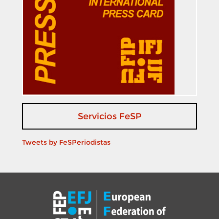
Servicios FeSP
Tweets by FeSPeriodistas