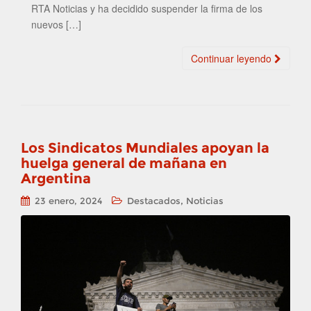
RTA Noticias y ha decidido suspender la firma de los
nuevos […]
Continuar leyendo
Los Sindicatos Mundiales apoyan la
huelga general de mañana en
Argentina
,
23 enero, 2024
Destacados
Noticias