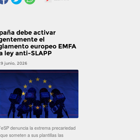
paña debe activar
gentemente el
glamento europeo EMFA
la ley anti-SLAPP
29 junio, 2026
FeSP denuncia la extrema precariedad
 que someten a sus plantillas las