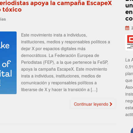
eriodistas apoya la campaña EscapeX
un
 tóxico
en
co
ias
Este movimiento insta a individuos,
instituciones, medios y responsables políticos a
dejar X por espacios digitales más
democráticos. La Federación Europea de
La 
Periodistas (FEP), a la que pertenece la FeSP,
0,5
apoya la campaña EscapeX. Este movimiento
pla
insta a individuos, instituciones, medios de
que
comunicación y responsables políticos a
Aso
liberarse de X y hacer la transición a […]
insi
neg
Continuar leyendo
est
acti