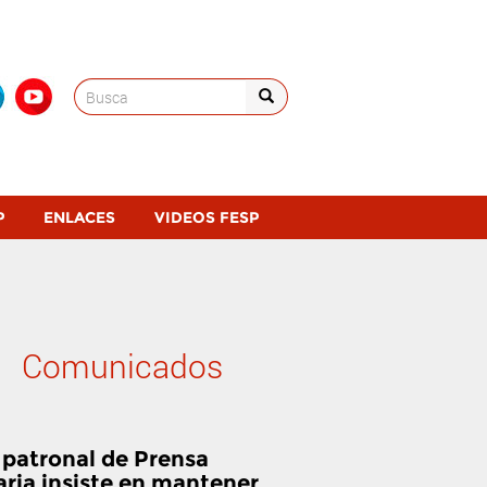
Search
for:
P
ENLACES
VIDEOS FESP
Comunicados
 patronal de Prensa
aria insiste en mantener