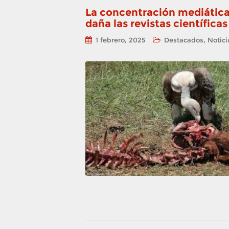
La concentración mediátic
daña las revistas científicas
,
1 febrero, 2025
Destacados
Notici