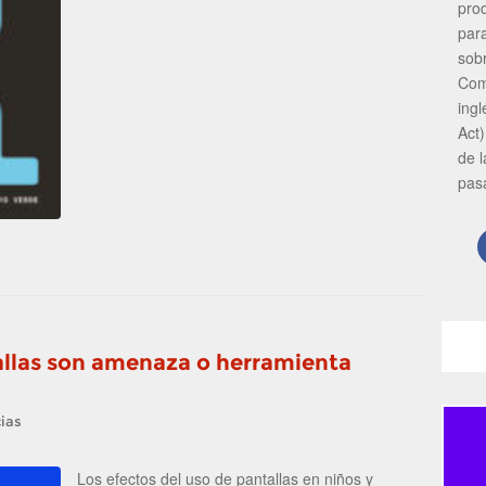
pro
par
sob
Com
ing
Act)
de 
pas
tallas son amenaza o herramienta
ias
Los efectos del uso de pantallas en niños y