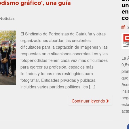
odismo gráfico’, una guía
un
en
co
Noticias
El Sindicato de Periodistas de Cataluña y otras
organizaciones abordan las crecientes
dificultades para la captación de imágenes y las
respuestas ante situaciones concretas Los y las
La 
fotoperiodistas tienen cada vez más dificultades
0,5
para ejercer su profesión, espacios más
pla
limitados y temas más restringidos para
que
fotografiar. Entidades privadas y públicas,
Aso
incluidos varios partidos políticos, les […]
insi
neg
Continuar leyendo
est
acti