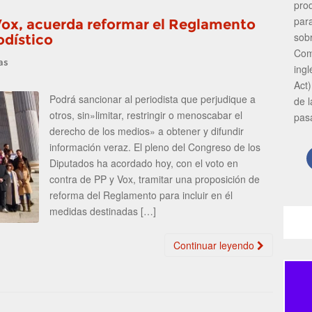
pro
par
Vox, acuerda reformar el Reglamento
sob
iodístico
Com
as
ing
Act)
Podrá sancionar al periodista que perjudique a
de 
otros, sin»limitar, restringir o menoscabar el
pas
derecho de los medios» a obtener y difundir
información veraz. El pleno del Congreso de los
Diputados ha acordado hoy, con el voto en
contra de PP y Vox, tramitar una proposición de
reforma del Reglamento para incluir en él
medidas destinadas […]
Continuar leyendo