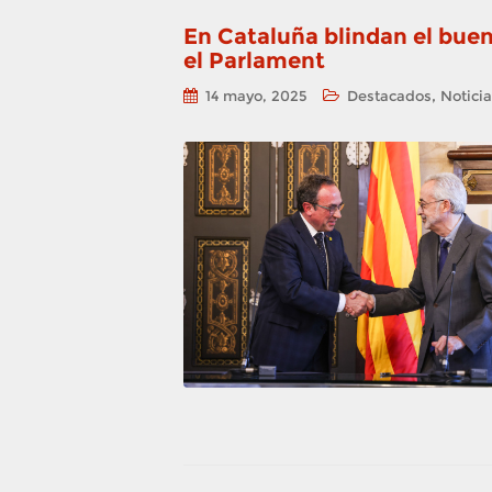
En Cataluña blindan el bue
el Parlament
,
14 mayo, 2025
Destacados
Notici