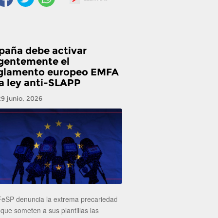
paña debe activar
gentemente el
glamento europeo EMFA
la ley anti-SLAPP
29 junio, 2026
FeSP denuncia la extrema precariedad
 que someten a sus plantillas las