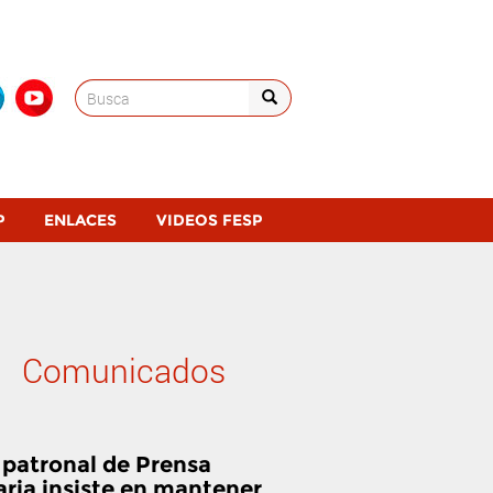
Search
for:
P
ENLACES
VIDEOS FESP
Comunicados
 patronal de Prensa
aria insiste en mantener