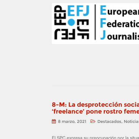
8-M: La desprotección social
‘freelance’ pone rostro fem
,
8 marzo, 2021
Destacados
Noticia
El SPC expresa su preocupación por la situac