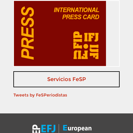
Servicios FeSP
Tweets by FeSPeriodistas