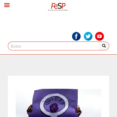
Search
for: