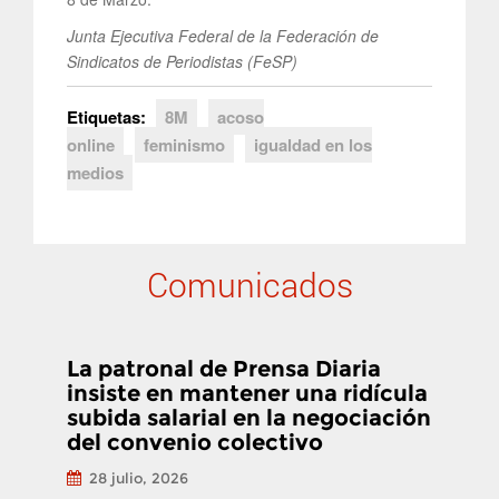
Junta Ejecutiva Federal de la Federación de
Sindicatos de Periodistas (FeSP)
Etiquetas:
8M
acoso
online
feminismo
igualdad en los
medios
Comunicados
La patronal de Prensa Diaria
insiste en mantener una ridícula
subida salarial en la negociación
del convenio colectivo
28 julio, 2026