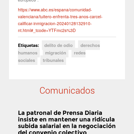
https://www.abc.es/espana/comunidad-
valenciana/tuitero-enfrenta-tres-anos-carcel-
calificar-inmigracion-20240128132910-
nt.html#_tcode=YTFmc2s%3D
Etiquetas:
delito de odio
derechos
humanos
migración
redes
sociales
tribunales
Comunicados
La patronal de Prensa Diaria
insiste en mantener una ridícula
subida salarial en la negociación
del convenio colectivo