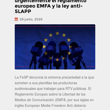
urgentemente el reglamento
europeo EMFA y la ley anti-
SLAPP
29 junio, 2026
La FeSP denuncia la extrema precariedad a la que
someten a sus plantillas las productoras
audiovisuales que trabajan para RTV públicas. El
Reglamento Europeo sobre la Libertad de los
Medios de Comunicación (EMFA, por sus siglas en
inglés European Media Freedom Act) debería