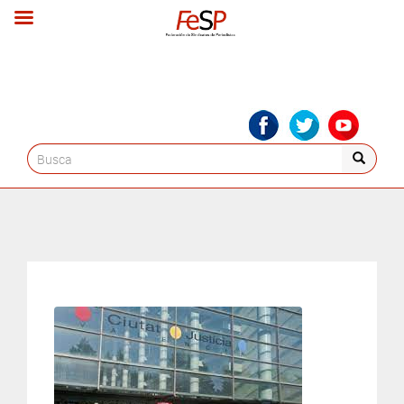
Search
for: