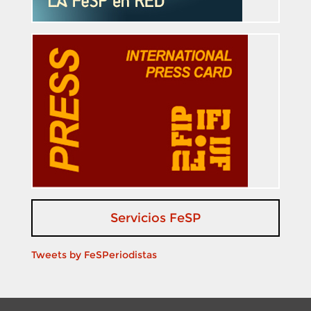
Servicios FeSP
Tweets by FeSPeriodistas