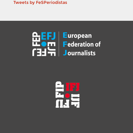
Tweets by FeSPeriodistas