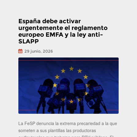
España debe activar
urgentemente el reglamento
europeo EMFA y la ley anti-
SLAPP
29 junio, 2026
La FeSP denuncia la extrema precariedad a la que
someten a sus plantillas las productoras