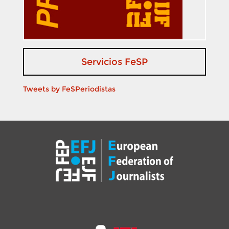
Servicios FeSP
Tweets by FeSPeriodistas