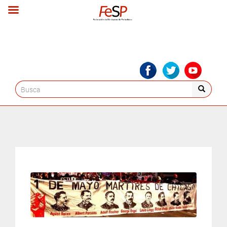
Search
for: