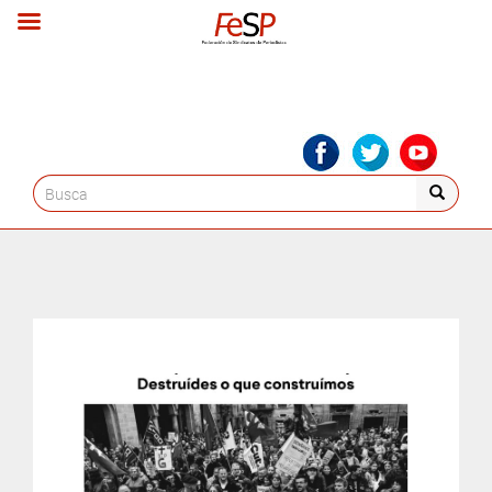
Search
for: