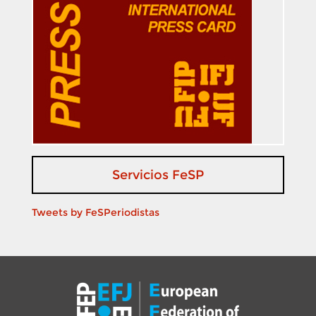
Servicios FeSP
Tweets by FeSPeriodistas