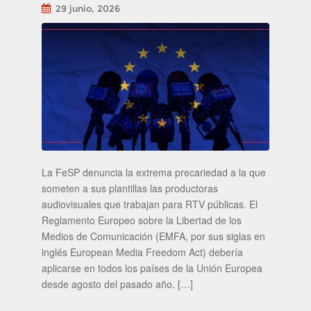
29 junio, 2026
La FeSP denuncia la extrema precariedad a la que
someten a sus plantillas las productoras
audiovisuales que trabajan para RTV públicas. El
Reglamento Europeo sobre la Libertad de los
Medios de Comunicación (EMFA, por sus siglas en
inglés European Media Freedom Act) debería
aplicarse en todos los países de la Unión Europea
desde agosto del pasado año. […]