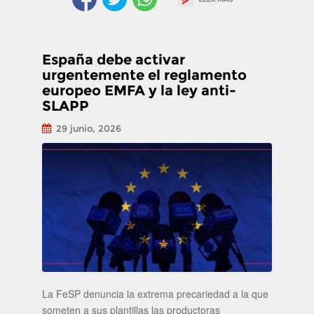
España debe activar
urgentemente el reglamento
europeo EMFA y la ley anti-
SLAPP
29 junio, 2026
La FeSP denuncia la extrema precariedad a la que
someten a sus plantillas las productoras