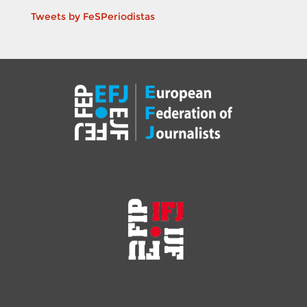
Tweets by FeSPeriodistas