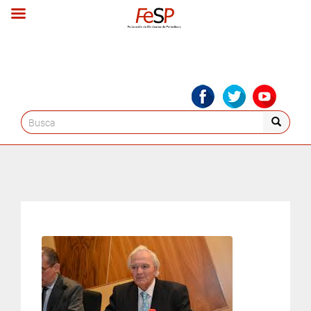
Search
for: