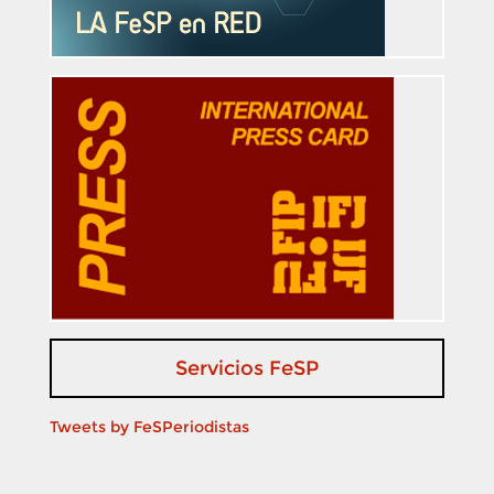
Servicios FeSP
Tweets by FeSPeriodistas