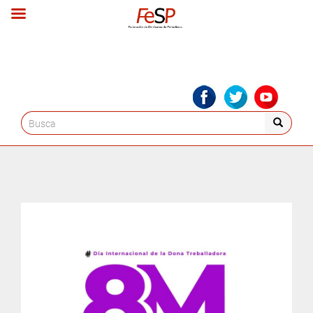
Search
for: