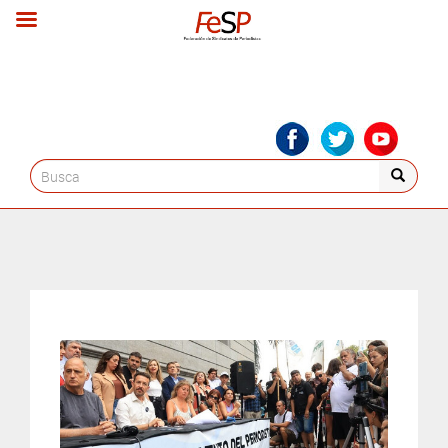
Search
for: