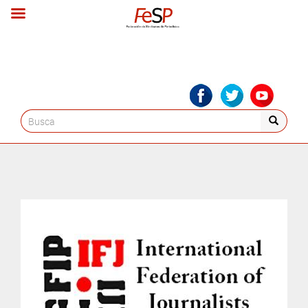
Search
for: