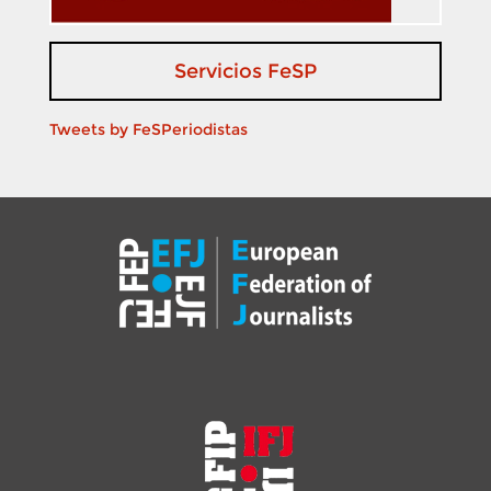
Servicios FeSP
Tweets by FeSPeriodistas