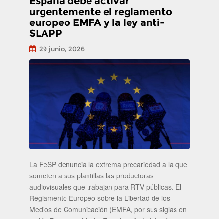
España debe activar
urgentemente el reglamento
europeo EMFA y la ley anti-
SLAPP
29 junio, 2026
La FeSP denuncia la extrema precariedad a la que
someten a sus plantillas las productoras
audiovisuales que trabajan para RTV públicas. El
Reglamento Europeo sobre la Libertad de los
Medios de Comunicación (EMFA, por sus siglas en