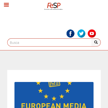
Search
for: