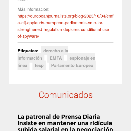
Más información:
https://europeanjournalists.org/blog/2023/10/04/emf
a-efj-applauds-european-parliaments-vote-for-
strengthened-regulation-deplores-conditional-use-
of-spyware/
Etiquetas:
derecho a la
información
EMFA
espionaje en
línea
fesp
Parlamento Europeo
Comunicados
La patronal de Prensa Diaria
insiste en mantener una ridícula
subida salarial en la negociación