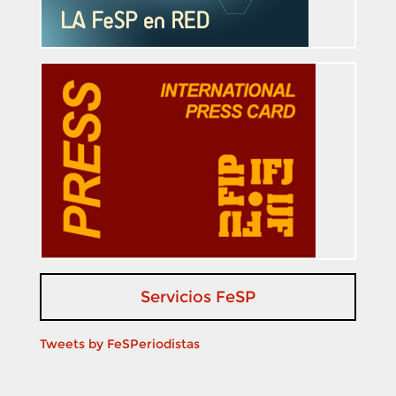
Servicios FeSP
Tweets by FeSPeriodistas