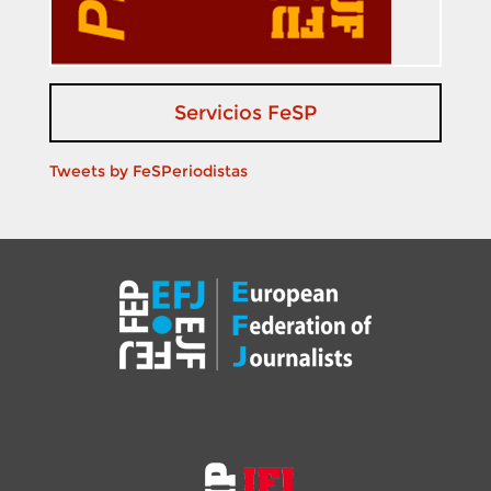
Servicios FeSP
Tweets by FeSPeriodistas