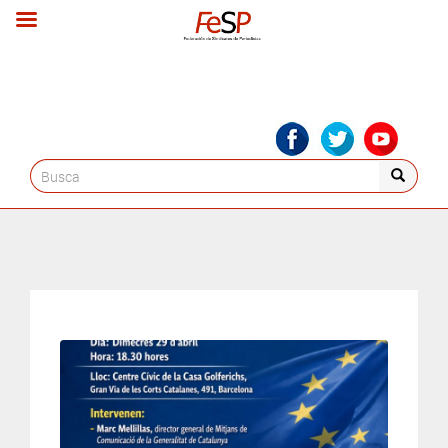
Search
for: