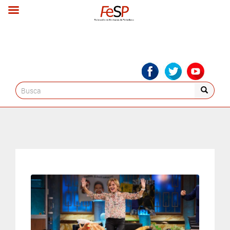
Search
for: