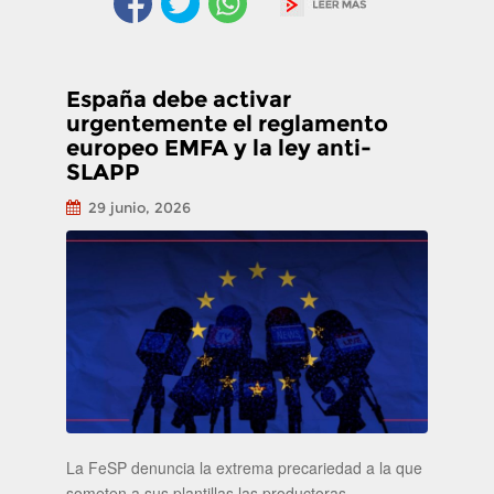
España debe activar
urgentemente el reglamento
europeo EMFA y la ley anti-
SLAPP
29 junio, 2026
La FeSP denuncia la extrema precariedad a la que
someten a sus plantillas las productoras