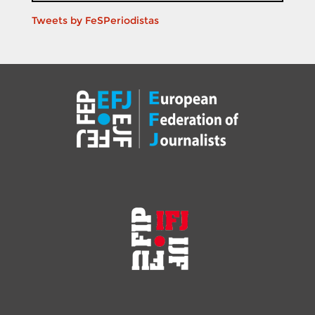
Tweets by FeSPeriodistas