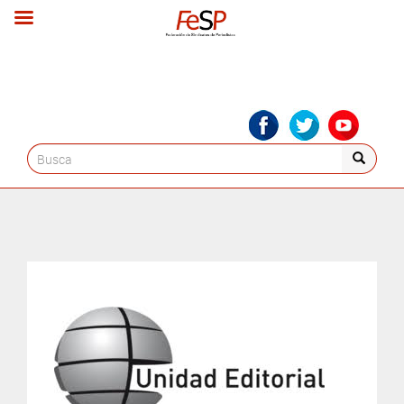
Search
for: