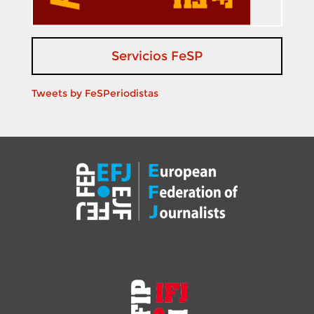
Servicios FeSP
Tweets by FeSPeriodistas