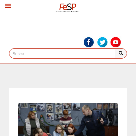
Search
for: