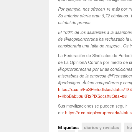
Por ejemplo, nos ofrecen 1€ más por tr
Su anterior oferta eran 0,72 céntimos. 
estatal de prensa.
El 100% de los asistentes a la asamblea
de @laopinioncoruna ha rechazado la ú
considerarla una falta de respeto.. Os i
La Federación de Sindicatos de Periodis
de La OpiniónA Coruña por medio de su 
@opicoruprecaria por unas condiciones 
miserables de la empresa @PrensaIberi
#periodigno. Ánimo compañeros y com
https://x.com/FeSPeriodistas/status/
t=KbbBab50uKR2PlXSdcsX8Q&s=08
Sus movilizaciones se pueden seguir
en:
https://x.com/opicoruprecaria/sta
Etiquetas:
diarios y revistas
hu