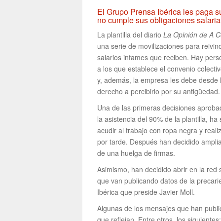
El Grupo Prensa Ibérica les paga su
no cumple sus obligaciones salari
La plantilla del diario
La Opinión de A 
una serie de movilizaciones para reivin
salarios infames que reciben. Hay pers
a los que establece el convenio colecti
y, además, la empresa les debe desde 
derecho a percibirlo por su antigüedad.
Una de las primeras decisiones aproba
la asistencia del 90% de la plantilla, ha 
acudir al trabajo con ropa negra y real
por tarde. Después han decidido ampli
de una huelga de firmas.
Asimismo, han decidido abrir en la red 
que van publicando datos de la precari
Ibérica que preside Javier Moll.
Algunas de los mensajes que han publi
que reflejan. Entre otros, los siguientes: