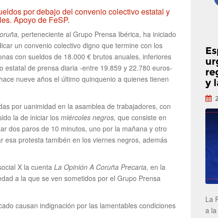
eldos por debajo del convenio colectivo estatal y
ales. Apoyo de FeSP.
Coruña,
perteneciente al Grupo Prensa Ibérica, ha iniciado
dicar un convenio colectivo digno que termine con los
Es
onas con sueldos de 18.000 € brutos anuales, inferiores
ur
vo estatal de prensa diaria -entre 19.859 y 22.780 euros-
re
hace nueve años el último quinquenio a quienes tienen
y 
das por uanimidad en la asamblea de trabajadores, con
sido la de iniciar los
miércoles negros,
que consiste en
izar dos paros de 10 minutos, uno por la mañana y otro
ar esa protesta tamibén en los viernes negros, además
social X la cuenta
La Opinión A Coruña Precaria,
en la
edad a la que se ven sometidos por el Grupo Prensa
La 
cado causan indignación por las lamentables condiciones
a la