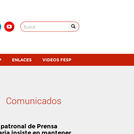
Search
for:
P
ENLACES
VIDEOS FESP
Comunicados
 patronal de Prensa
aria insiste en mantener