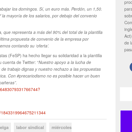
pro
abajar los domingos. Sí, un euro más. Perdón, un 1,50.
par
Y la mayoría de los salarios, por debajo del convenio
sob
Com
ing
, que representa a más del 90% del total de la plantilla
Act)
ltima propuesta de convenio de la empresa por
de 
remos contando su ‘oferta’.
pas
tas (FeSP) ha hecho llegar su solidaridad a la plantilla
cuenta de Twitter: “
Nuestro apoyo a la lucha de
de trabajo dignas y nuestro rechazo a las propuestas
ca. Con #precariodismo no es posible hacer un buen
pañeras”.
1846483079331766744?
tus/1843319964675211344
elga
labor sindical
miércoles