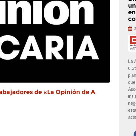
un
en
co
La 
0,5
pla
que
Aso
rabajadores de «La Opinión de A
insi
neg
est
acti