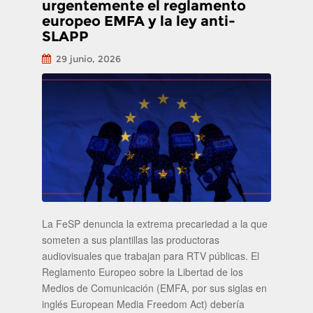
urgentemente el reglamento
europeo EMFA y la ley anti-
SLAPP
29 junio, 2026
La FeSP denuncia la extrema precariedad a la que
someten a sus plantillas las productoras
audiovisuales que trabajan para RTV públicas. El
Reglamento Europeo sobre la Libertad de los
Medios de Comunicación (EMFA, por sus siglas en
inglés European Media Freedom Act) debería