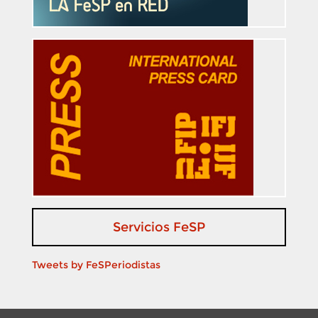
Servicios FeSP
Tweets by FeSPeriodistas