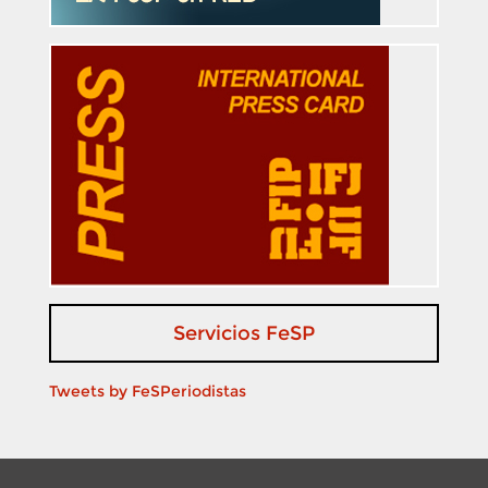
Servicios FeSP
Tweets by FeSPeriodistas