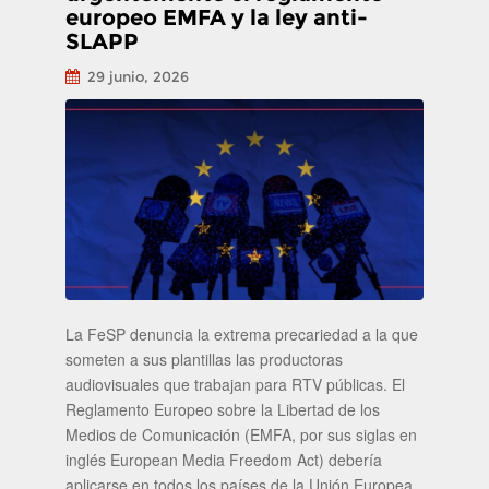
europeo EMFA y la ley anti-
SLAPP
29 junio, 2026
La FeSP denuncia la extrema precariedad a la que
someten a sus plantillas las productoras
audiovisuales que trabajan para RTV públicas. El
Reglamento Europeo sobre la Libertad de los
Medios de Comunicación (EMFA, por sus siglas en
inglés European Media Freedom Act) debería
aplicarse en todos los países de la Unión Europea