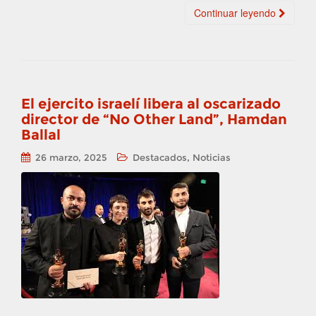
Continuar leyendo
El ejercito israelí libera al oscarizado
director de “No Other Land”, Hamdan
Ballal
,
26 marzo, 2025
Destacados
Noticias