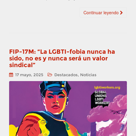
Continuar leyendo
FIP-17M: “La LGBTI-fobia nunca ha
sido, no es y nunca será un valor
sindical”
,
17 mayo, 2025
Destacados
Noticias