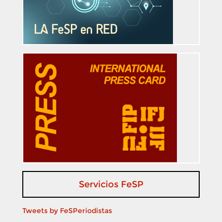
Servicios FeSP
Tweets by FeSPeriodistas