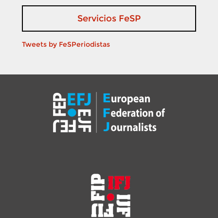
Servicios FeSP
Tweets by FeSPeriodistas