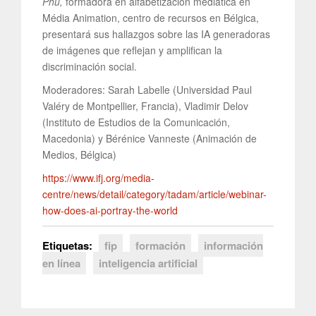
Phu,
formadora en alfabetización mediática en
Média Animation, centro de recursos en Bélgica,
presentará sus hallazgos sobre las IA generadoras
de imágenes que reflejan y amplifican la
discriminación social.
Moderadores: Sarah Labelle (Universidad Paul
Valéry de Montpellier, Francia), Vladimir Delov
(Instituto de Estudios de la Comunicación,
Macedonia) y Bérénice Vanneste (Animación de
Medios, Bélgica)
https://www.ifj.org/media-
centre/news/detail/category/tadam/article/webinar-
how-does-ai-portray-the-world
Etiquetas:
fip
formación
información
en línea
inteligencia artificial