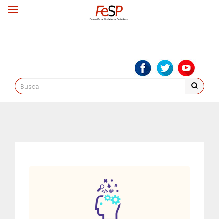
Search
for: