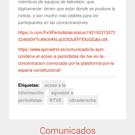
miembros de equipos de televisión, que,
lógicamente, tienen que estar donde se produce la
noticia, y son mucho más visibles para los
participantes en las concentraciones.
https://x.com/FeSPeriodistas/status/192193313572
3246009?t=89clnKkLqUO52uEfYXXoQQ&s=08
https://www.apmadrid.es/comunicado/la-apm-
condena-el-acoso-a-periodistas-de-tve-en-la-
concentracion-convocada-por-la-plataforma-por-la-
espana-constitucional/
Etiquetas:
acoso a la
información
agresión a
periodistas
RTVE
ultraderecha
Comunicados