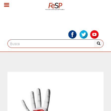
Search
for: