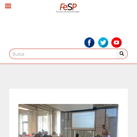
Search
for: