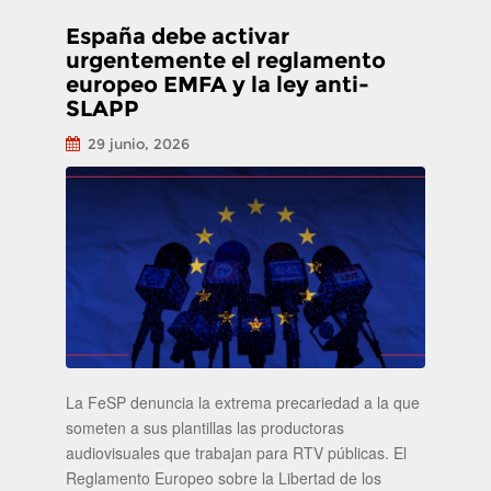
España debe activar
urgentemente el reglamento
europeo EMFA y la ley anti-
SLAPP
29 junio, 2026
La FeSP denuncia la extrema precariedad a la que
someten a sus plantillas las productoras
audiovisuales que trabajan para RTV públicas. El
Reglamento Europeo sobre la Libertad de los