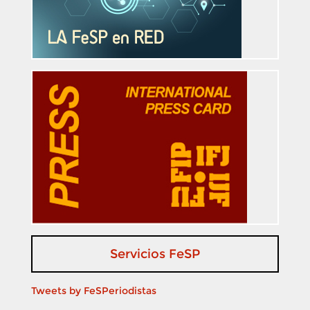
Servicios FeSP
Tweets by FeSPeriodistas