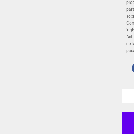
pro
par
sob
Com
ing
Act)
de 
pas