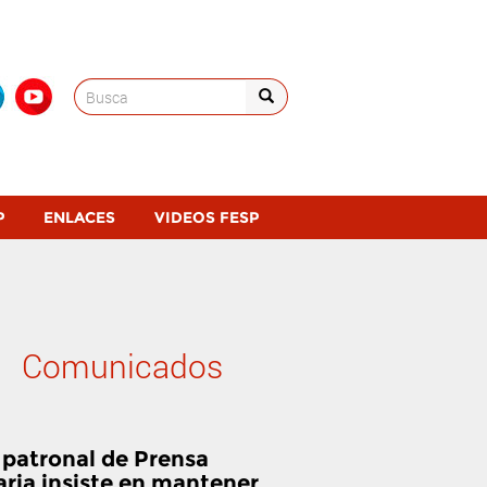
Search
for:
P
ENLACES
VIDEOS FESP
Comunicados
 patronal de Prensa
aria insiste en mantener