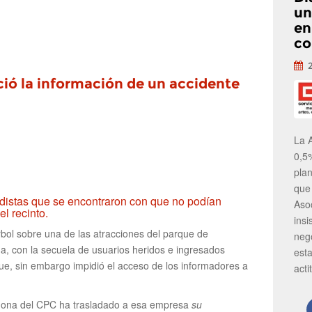
un
en
co
ió la información de un accidente
La 
0,5
pla
que
odistas que se encontraron con que no podían
Aso
l recinto.
insi
bol sobre una de las atracciones del parque de
neg
na, con la secuela de usuarios heridos e ingresados
est
que, sin embargo impidió el acceso de los informadores a
acti
agona del CPC ha trasladado a esa empresa
su