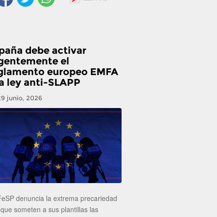
paña debe activar
gentemente el
glamento europeo EMFA
la ley anti-SLAPP
29 junio, 2026
FeSP denuncia la extrema precariedad
 que someten a sus plantillas las