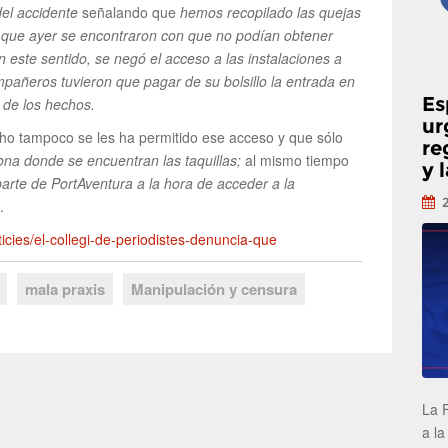
del accidente
señalando que
hemos recopilado las quejas
 que ayer se encontraron con que no podían obtener
n este sentido, se negó el acceso a las instalaciones a
mpañeros tuvieron que pagar de su bolsillo la entrada en
Es
r de los hechos.
ur
cho tampoco se les ha permitido ese acceso y que sólo
re
na donde se encuentran las taquillas;
al mismo tiempo
y 
 parte de PortAventura a la hora de acceder a la
.
oticies/el-collegi-de-periodistes-denuncia-que
mala praxis
Manipulación y censura
La 
a la