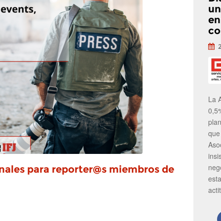
un
en
co
La 
0,5
pla
que
Aso
insi
neg
onales para reporter@s miembros de
est
acti