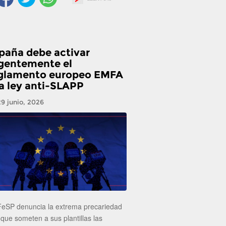
paña debe activar
gentemente el
glamento europeo EMFA
la ley anti-SLAPP
29 junio, 2026
FeSP denuncia la extrema precariedad
 que someten a sus plantillas las