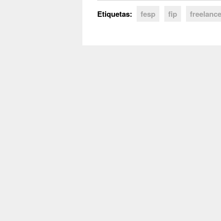
Etiquetas:
fesp
fip
freelanc