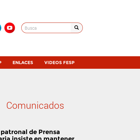
Search
for:
P
ENLACES
VIDEOS FESP
Comunicados
 patronal de Prensa
aria insiste en mantener