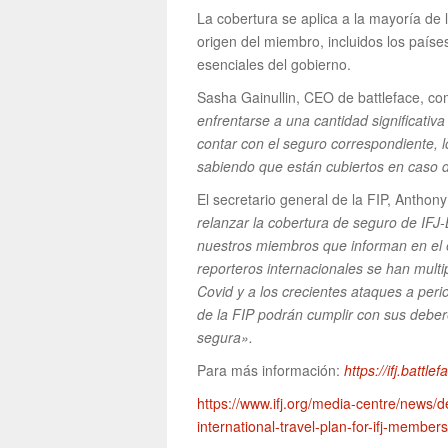
La cobertura se aplica a la mayoría de 
origen del miembro, incluidos los paíse
esenciales del gobierno.
Sasha Gainullin, CEO de battleface, c
enfrentarse a una cantidad significativ
contar con el seguro correspondiente, l
sabiendo que están cubiertos en caso de
El secretario general de la FIP, Anthony
relanzar la cobertura de seguro de IFJ-
nuestros miembros que informan en el e
reporteros internacionales se han multi
Covid y a los crecientes ataques a per
de la FIP podrán cumplir con sus deber
segura».
Para más información:
https://ifj.battle
https://www.ifj.org/media-centre/news/de
international-travel-plan-for-ifj-member