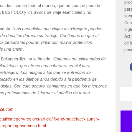
pro
los destinos en todo el mundo, que no sean el país de
par
s bajo FCDO y los avisos de viaje esenciales y no
sob
Com
omenta:
“Los periodistas que viajan al extranjero pueden
ing
a de desafíos durante su trabajo. Confiamos en que al
Act)
os periodistas podrán viajar con mayor protección
de 
 una crisis”.
pas
 Bellangerdijo, ha señalado:
“Estamos entusiasmados de
Battleface, que ofrece una cobertura crucial para
xtranjero. Los riesgos a los que se enfrentan los
plicado en los últimos años debido a la pandemia de
iodistas. Con este seguro, confiamos en que los miembros
es profesionales de informar al público de forma
face.com
tail/category/regions/article/ifj-and-battleface-launch-
s-reporting-overseas.html