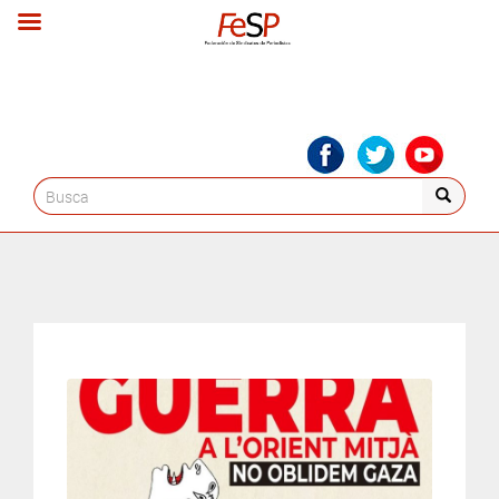
Search
for: