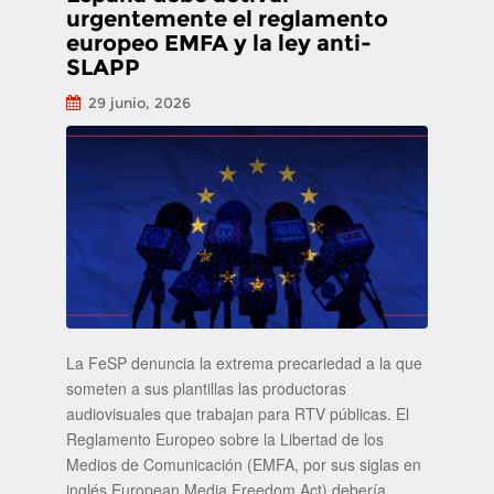
urgentemente el reglamento
europeo EMFA y la ley anti-
SLAPP
29 junio, 2026
La FeSP denuncia la extrema precariedad a la que
someten a sus plantillas las productoras
audiovisuales que trabajan para RTV públicas. El
Reglamento Europeo sobre la Libertad de los
Medios de Comunicación (EMFA, por sus siglas en
inglés European Media Freedom Act) debería