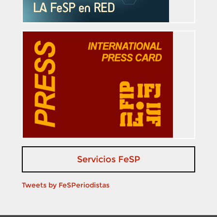
Servicios FeSP
Tweets by FeSPeriodistas